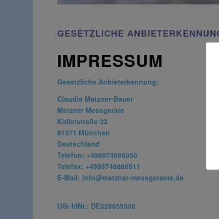
GESETZLICHE ANBIETERKENNUN
IMPRESSUM
Gesetzliche Anbieterkennung:
Claudia Matzner-Bauer
Matzner Messgeräte
Kidlerstraße 33
81371 München
Deutschland
Telefon: +498974666050
Telefax: +4989746660511
E-Mail:
info@matzner-messgeraete.de
USt-IdNr.: DE328655305